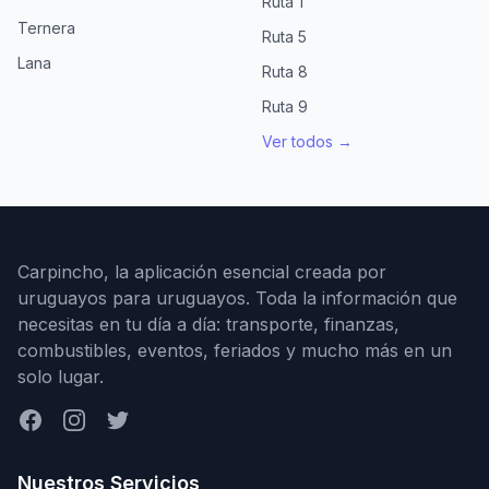
Ruta 1
Ternera
Ruta 5
Lana
Ruta 8
Ruta 9
Ver todos →
Carpincho, la aplicación esencial creada por
uruguayos para uruguayos. Toda la información que
necesitas en tu día a día: transporte, finanzas,
combustibles, eventos, feriados y mucho más en un
solo lugar.
Facebook
Instagram
Twitter
Nuestros Servicios