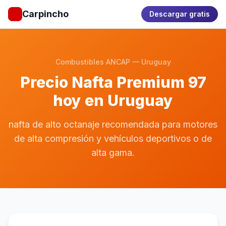
Carpincho
Descargar gratis
Combustibles ANCAP — Uruguay
Precio Nafta Premium 97
hoy en Uruguay
nafta de alto octanaje recomendada para motores
de alta compresión y vehículos deportivos o de
alta gama.