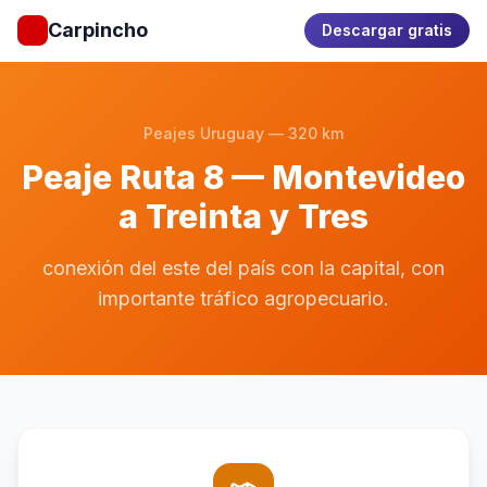
Carpincho
Descargar gratis
Peajes Uruguay — 320 km
Peaje Ruta 8 — Montevideo
a Treinta y Tres
conexión del este del país con la capital, con
importante tráfico agropecuario.