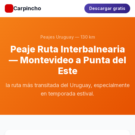
Carpincho
Descargar gratis
Peajes Uruguay — 130 km
Peaje Ruta Interbalnearia
— Montevideo a Punta del
Este
la ruta más transitada del Uruguay, especialmente
en temporada estival.