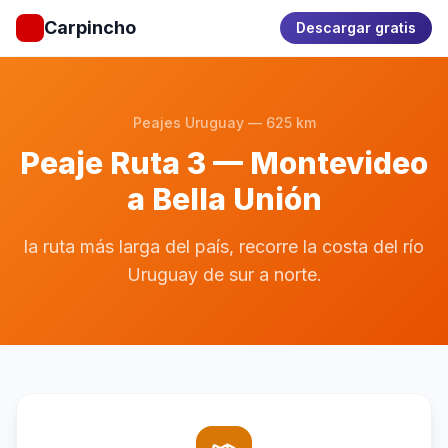
Carpincho
Descargar gratis
Peajes Uruguay — 625 km
Peaje Ruta 3 — Montevideo
a Bella Unión
la ruta más larga del país, recorre la costa del río
Uruguay de sur a norte.