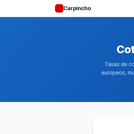
Carpincho
Cot
Tasas de co
europeos, mu