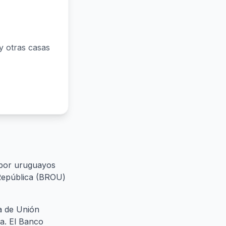
y otras casas
 por uruguayos
 República (BROU)
ia de Unión
ra. El Banco