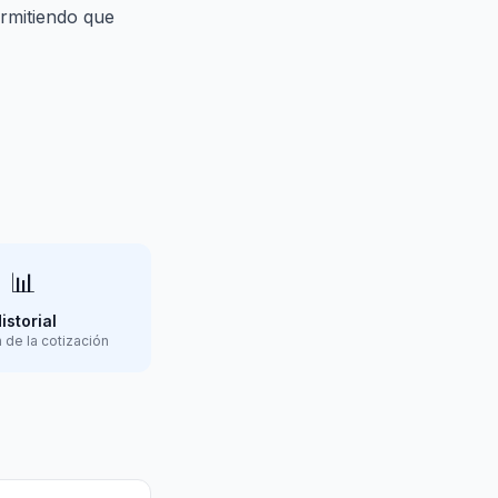
ermitiendo que
📊
istorial
 de la cotización