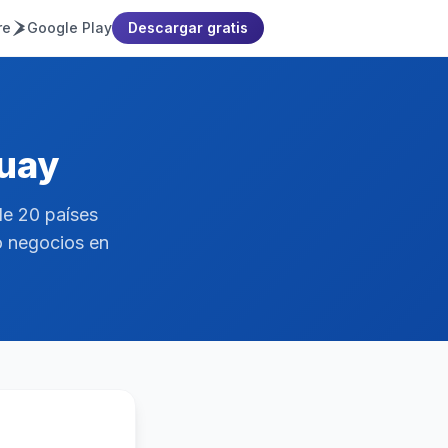
re
Google Play
Descargar gratis
guay
de 20 países
o negocios en