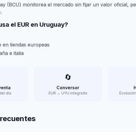
ay (BCU) monitorea el mercado sin fijar un valor oficial, p
.
usa el EUR en Uruguay?
a
 en tiendas europeas
ña e italia
🔄
venta
Conversor
H
el día
EUR ↔ UYU integrado
Evolución
frecuentes