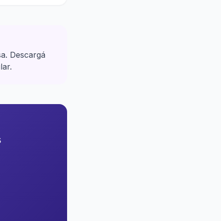
sa. Descargá
lar.
s