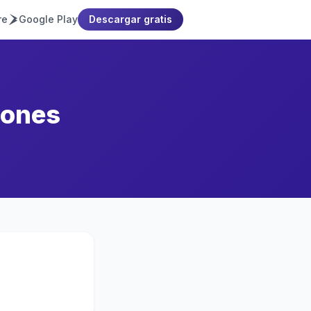
re
Google Play
Descargar gratis
lones