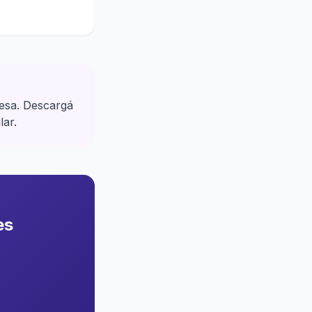
resa. Descargá
lar.
es