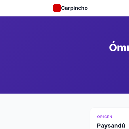
Carpincho
Ómn
ORIGEN
Paysandú