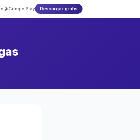
re
Google Play
Descargar gratis
igas