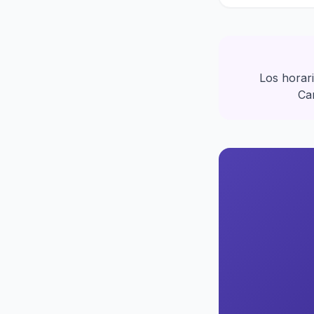
Los horar
Car