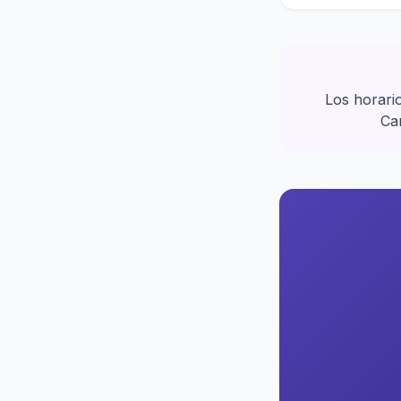
Los horari
Car