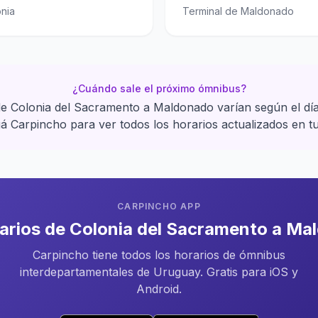
onia
Terminal de Maldonado
¿Cuándo sale el próximo ómnibus?
de Colonia del Sacramento a Maldonado varían según el día
 Carpincho para ver todos los horarios actualizados en tu
CARPINCHO APP
rarios de Colonia del Sacramento a Ma
Carpincho tiene todos los horarios de ómnibus
interdepartamentales de Uruguay. Gratis para iOS y
Android.