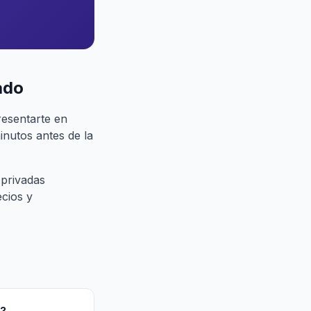
ado
resentarte en
inutos antes de la
 privadas
ecios y