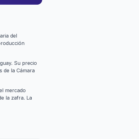
ria del
 producción
uguay. Su precio
es de la Cámara
del mercado
 la zafra. La