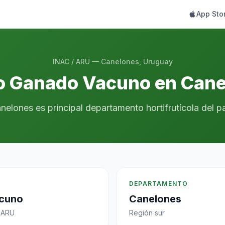
App Sto
INAC / ARU — Canelones, Uruguay
o Ganado Vacuno en Can
nelones es principal departamento hortifrutícola del pa
DEPARTAMENTO
cuno
Canelones
 ARU
Región sur