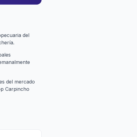
opecuaria del
chería.
pales
 semanalmente
nes del mercado
app Carpincho