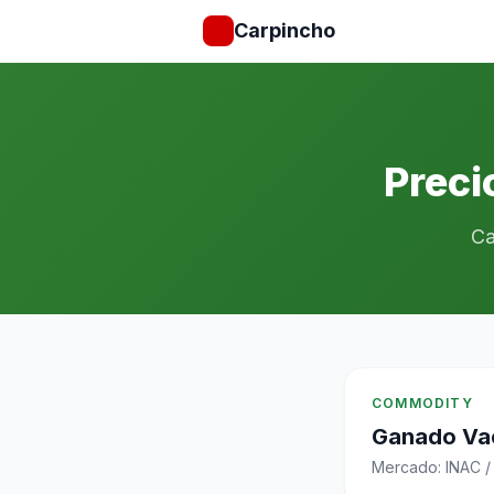
Carpincho
Preci
Ca
COMMODITY
Ganado Va
Mercado: INAC /