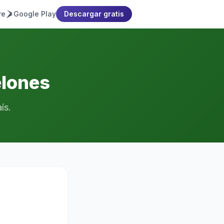
re
Google Play
Descargar gratis
elones
ís.