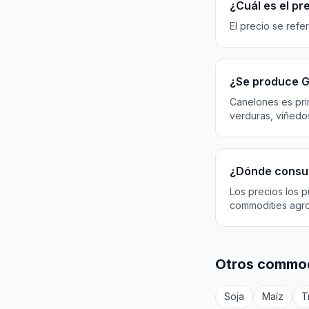
¿Cuál es el p
El precio se refe
¿Se produce 
Canelones es prin
verduras, viñedos
¿Dónde consul
Los precios los p
commodities agr
Otros commod
Soja
Maíz
T