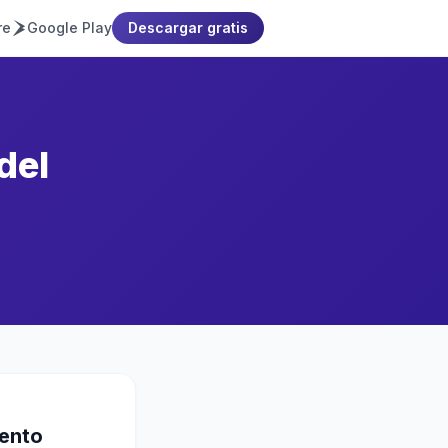
re
Google Play
Descargar gratis
del
mento