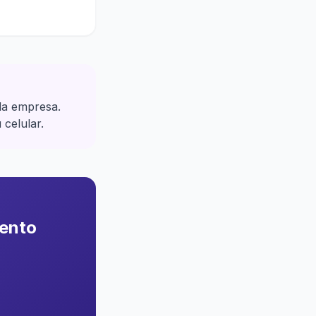
 la empresa.
 celular.
mento