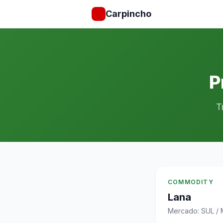
Carpincho
P
T
COMMODITY
Lana
Mercado: SUL /