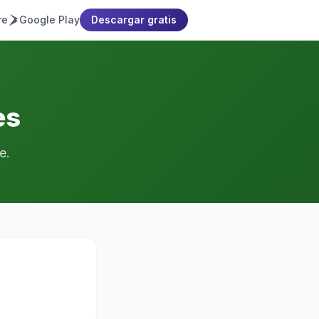
re
Google Play
Descargar gratis
es
e.