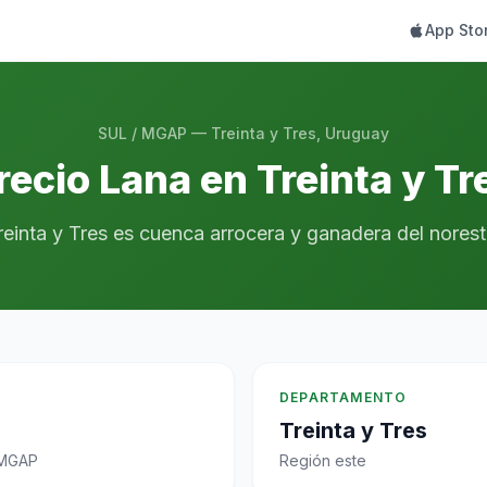
App Sto
SUL / MGAP — Treinta y Tres, Uruguay
recio Lana en Treinta y Tr
reinta y Tres es cuenca arrocera y ganadera del norest
DEPARTAMENTO
Treinta y Tres
 MGAP
Región este