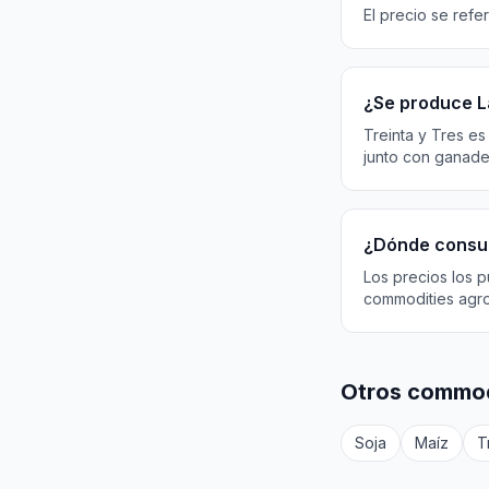
El precio se refe
¿Se produce L
Treinta y Tres e
junto con ganader
¿Dónde consul
Los precios los p
commodities agr
Otros commodi
Soja
Maíz
T